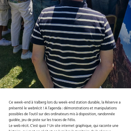
Ce week-end à Valberg lors du week-end station durable, la Réserve a
présenté le webrécit ! A l’agenda : démonstrations et manipulations
possibles de l’outil sur des ordinateurs mis à disposition, randonnée
guidée, jeu de piste sur les traces de Félix.
Le web récit. C’est quoi ? Un site internet graphique, qui raconte une