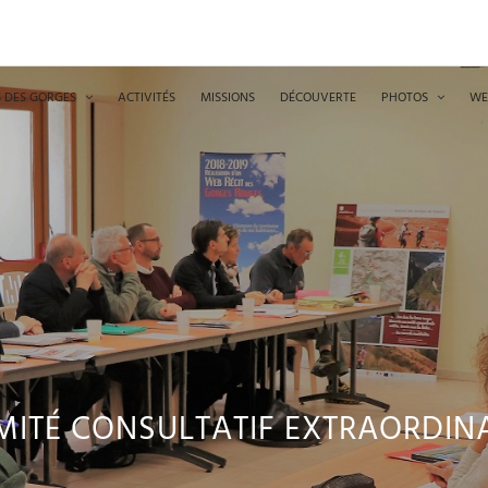
 DES GORGES
ACTIVITÉS
MISSIONS
DÉCOUVERTE
PHOTOS
WE
ITÉ CONSULTATIF EXTRAORDIN