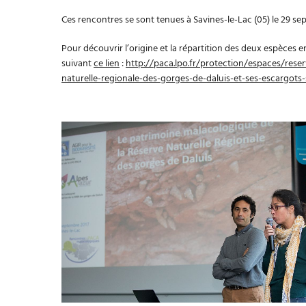
Ces rencontres se sont tenues à Savines-le-Lac (05) le 29 se
Pour découvrir l’origine et la répartition des deux espèces 
suivant
ce lien
:
http://paca.lpo.fr/protection/espaces/reser
naturelle-regionale-des-gorges-de-daluis-et-ses-escargots-s